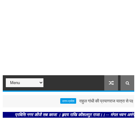
राहुल गांधी की प्रयागराज यात्रा से पहले पोस्
उत्तर-प्रदेश
प्रबिसि नगर कीजै सब काजा । हृदय राखि कौशलपुर राजा।। -- मंगल भवन अमंगल हारी। द्रव