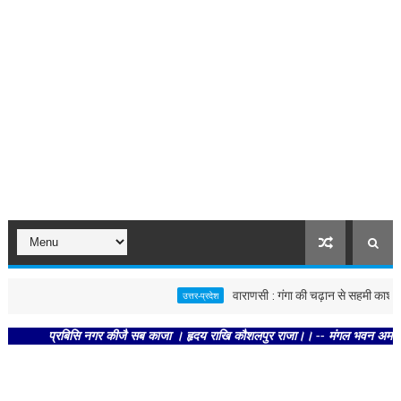
वाराणसी : गंगा की चढ़ान से सहमी काशी : छूने 
उत्तर-प्रदेश
प्रबिसि नगर कीजै सब काजा । हृदय राखि कौशलपुर राजा।। -- मंगल भवन अमंगल हारी। द्र