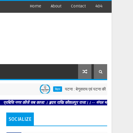
Home
About
Contact
404
पटना : बेगूसराय एवं पटना की घटनाओं पर स्वास्थ्य विभाग सख्त,
बिहार
नगर कीजै सब काजा । हृदय राखि कौशलपुर राजा।। -- मंगल भवन अमंगल हारी। द्रवहु सुदसरथ 
SOCIALIZE