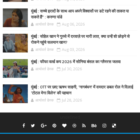
मुंबई : सच्चे इरादों के साथ आप अपने विश्वासों पर डटे रहने की ताकत पा
सकते हैं” : करुणा पांडे
आर्यावर्त डेस्क
Aug 06, 2026
मुंबई : सोहेल खान ने गुस्से में दरवाज़े पर मारी लात, क्या उन्हें शो छोड़ने से
रोकने पहुंचे सलमान खान?
आर्यावर्त डेस्क
Aug 03, 2026
मुंबई : फीफा वर्ल्ड कप 2026 में सोनिया बंसल का ग्लैमरस जलवा
आर्यावर्त डेस्क
Jul 30, 2026
मुंबई : OTT पर छाए ऋषभ साहनी, 'नागबंधन' में दमदार डबल रोल ने दिलाई
'टोटल मेगा विलेन' की पहचान
आर्यावर्त डेस्क
Jul 28, 2026
undefined