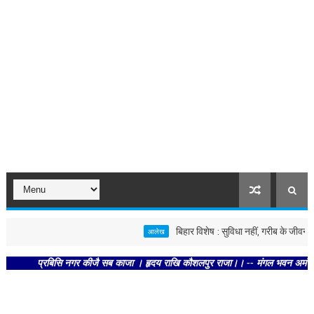
बिहार विशेष : सुविधा नहीं, गरीब के जीवन का आधा
आलेख
प्रबिसि नगर कीजै सब काजा । हृदय राखि कौशलपुर राजा।। -- मंगल भवन अमंगल हारी। द्र