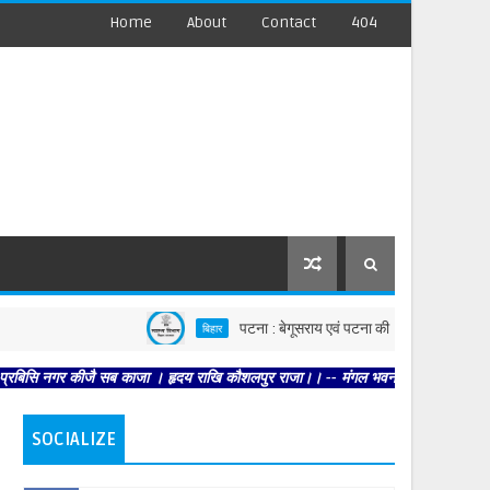
Home
About
Contact
404
पटना : बेगूसराय एवं पटना की घटनाओं पर स्वास्थ्य विभाग सख्त,
बिहार
 कीजै सब काजा । हृदय राखि कौशलपुर राजा।। -- मंगल भवन अमंगल हारी। द्रवहु सुदसरथ अजि
SOCIALIZE