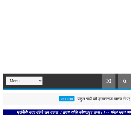
राहुल गांधी की प्रयागराज यात्रा से पहले पोस्
उत्तर-प्रदेश
प्रबिसि नगर कीजै सब काजा । हृदय राखि कौशलपुर राजा।। -- मंगल भवन अमंगल हारी। द्