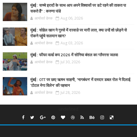
मुंबई : सच्चे इरादों के साथ आप अपने विश्वासों पर डटे रहने की ताकत पा
सकते हैं” : करुणा पांडे
आर्यावर्त डेस्क
Aug 06, 2026
मुंबई : सोहेल खान ने गुस्से में दरवाज़े पर मारी लात, क्या उन्हें शो छोड़ने से
रोकने पहुंचे सलमान खान?
आर्यावर्त डेस्क
Aug 03, 2026
मुंबई : फीफा वर्ल्ड कप 2026 में सोनिया बंसल का ग्लैमरस जलवा
आर्यावर्त डेस्क
Jul 30, 2026
मुंबई : OTT पर छाए ऋषभ साहनी, 'नागबंधन' में दमदार डबल रोल ने दिलाई
'टोटल मेगा विलेन' की पहचान
आर्यावर्त डेस्क
Jul 28, 2026
undefined