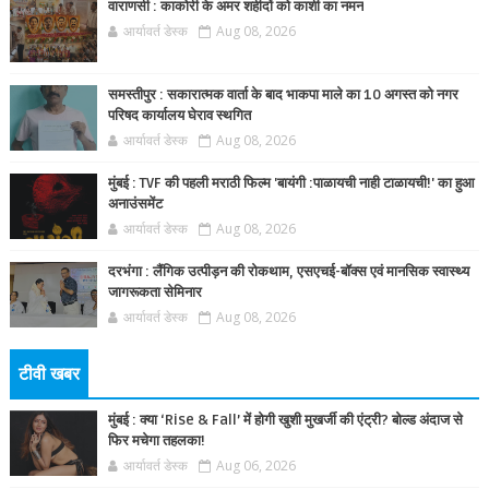
वाराणसी : काकोरी के अमर शहीदों को काशी का नमन
आर्यावर्त डेस्क
Aug 08, 2026
समस्तीपुर : सकारात्मक वार्ता के बाद भाकपा माले का 10 अगस्त को नगर
परिषद कार्यालय घेराव स्थगित
आर्यावर्त डेस्क
Aug 08, 2026
मुंबई : TVF की पहली मराठी फिल्म 'बायंगी :पाळायची नाही टाळायची!' का हुआ
अनाउंसमेंट
आर्यावर्त डेस्क
Aug 08, 2026
दरभंगा : लैंगिक उत्पीड़न की रोकथाम, एसएचई-बॉक्स एवं मानसिक स्वास्थ्य
जागरूकता सेमिनार
आर्यावर्त डेस्क
Aug 08, 2026
टीवी खबर
मुंबई : क्या ‘Rise & Fall’ में होगी खुशी मुखर्जी की एंट्री? बोल्ड अंदाज से
फिर मचेगा तहलका!
आर्यावर्त डेस्क
Aug 06, 2026