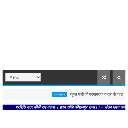
राहुल गांधी की प्रयागराज यात्रा से पहले पोस्टर 
उत्तर-प्रदेश
प्रबिसि नगर कीजै सब काजा । हृदय राखि कौशलपुर राजा।। -- मंगल भवन अमंगल हारी। द्र