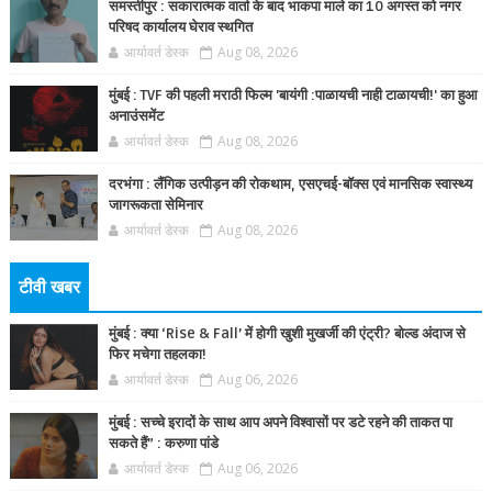
समस्तीपुर : सकारात्मक वार्ता के बाद भाकपा माले का 10 अगस्त को नगर
परिषद कार्यालय घेराव स्थगित
आर्यावर्त डेस्क
Aug 08, 2026
मुंबई : TVF की पहली मराठी फिल्म 'बायंगी :पाळायची नाही टाळायची!' का हुआ
अनाउंसमेंट
आर्यावर्त डेस्क
Aug 08, 2026
दरभंगा : लैंगिक उत्पीड़न की रोकथाम, एसएचई-बॉक्स एवं मानसिक स्वास्थ्य
जागरूकता सेमिनार
आर्यावर्त डेस्क
Aug 08, 2026
टीवी खबर
मुंबई : क्या ‘Rise & Fall’ में होगी खुशी मुखर्जी की एंट्री? बोल्ड अंदाज से
फिर मचेगा तहलका!
आर्यावर्त डेस्क
Aug 06, 2026
मुंबई : सच्चे इरादों के साथ आप अपने विश्वासों पर डटे रहने की ताकत पा
सकते हैं” : करुणा पांडे
आर्यावर्त डेस्क
Aug 06, 2026