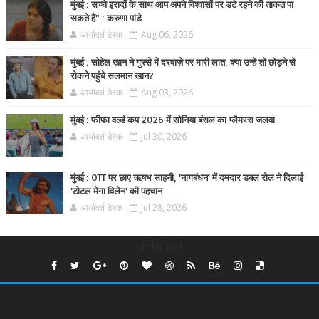
मुंबई : सच्चे इरादों के साथ आप अपने विश्वासों पर डटे रहने की ताकत पा
सकते हैं” : करुणा पांडे
आर्यावर्त डेस्क
Aug 06, 2026
मुंबई : सोहेल खान ने गुस्से में दरवाज़े पर मारी लात, क्या उन्हें शो छोड़ने से
रोकने पहुंचे सलमान खान?
आर्यावर्त डेस्क
Aug 03, 2026
मुंबई : फीफा वर्ल्ड कप 2026 में सोनिया बंसल का ग्लैमरस जलवा
आर्यावर्त डेस्क
Jul 30, 2026
मुंबई : OTT पर छाए ऋषभ साहनी, 'नागबंधन' में दमदार डबल रोल ने दिलाई
'टोटल मेगा विलेन' की पहचान
आर्यावर्त डेस्क
Jul 28, 2026
undefined