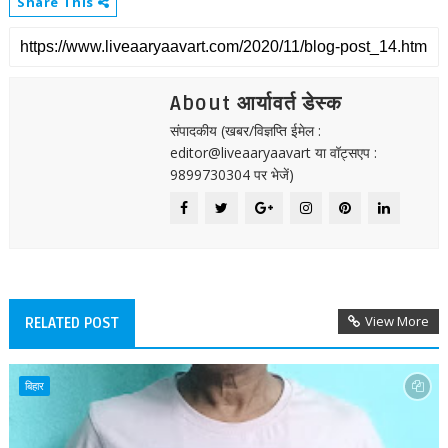
Share This
About आर्यावर्त डेस्क
संपादकीय (खबर/विज्ञप्ति ईमेल :
editor@liveaaryaavart या वॉट्सएप :
9899730304 पर भेजें)
View More
RELATED POST
बिहार