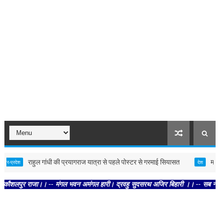
राहुल गांधी की प्रयागराज यात्रा से पहले पोस्टर से गरमाई सियासत
महिला आरक्
देश
देश
र राजा।। -- मंगल भवन अमंगल हारी। द्रवहु सुदसरथ अजिर बिहारी ।। -- सब नर करहिं परस्प