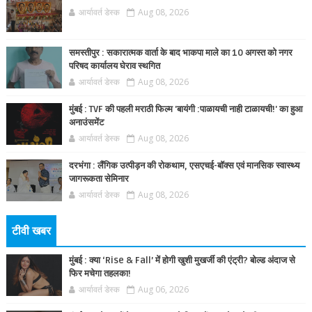
आर्यावर्त डेस्क
Aug 08, 2026
समस्तीपुर : सकारात्मक वार्ता के बाद भाकपा माले का 10 अगस्त को नगर
परिषद कार्यालय घेराव स्थगित
आर्यावर्त डेस्क
Aug 08, 2026
मुंबई : TVF की पहली मराठी फिल्म 'बायंगी :पाळायची नाही टाळायची!' का हुआ
अनाउंसमेंट
आर्यावर्त डेस्क
Aug 08, 2026
दरभंगा : लैंगिक उत्पीड़न की रोकथाम, एसएचई-बॉक्स एवं मानसिक स्वास्थ्य
जागरूकता सेमिनार
आर्यावर्त डेस्क
Aug 08, 2026
टीवी खबर
मुंबई : क्या ‘Rise & Fall’ में होगी खुशी मुखर्जी की एंट्री? बोल्ड अंदाज से
फिर मचेगा तहलका!
आर्यावर्त डेस्क
Aug 06, 2026