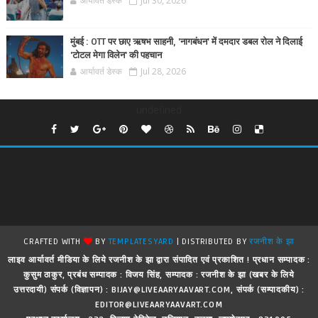
आर्यावर्त डेस्क
Jul 30, 2026
मुंबई : OTT पर छाए ऋषभ साहनी, 'नागबंधन' में दमदार डबल रोल ने दिलाई
'टोटल मेगा विलेन' की पहचान
आर्यावर्त डेस्क
Jul 28, 2026
undefined
CRAFTED WITH
BY
TEMPLATESYARD
| DISTRIBUTED BY
रजनीश के झा
लाइव आर्यावर्त मीडिया के लिये रजनीश के झा द्वारा संपादित एवं प्रकाशित ! प्रधान सम्पादक :
कुसुम ठाकुर, प्रबंध सम्पादक : विजय सिंह, सम्पादक : रजनीश के झा (खबर के लिये
उत्तरदायी) संपर्क (विज्ञापन) : BIJAY@LIVEAARYAAVART.COM, संपर्क (सम्पादकीय) :
EDITOR@LIVEAARYAAVART.COM