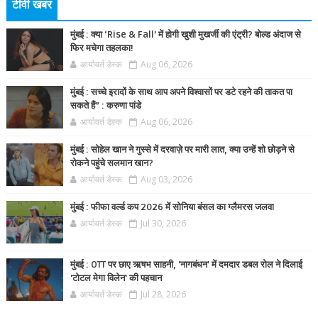
टीवी खबर
मुंबई : क्या ‘Rise & Fall’ में होगी खुशी मुखर्जी की एंट्री? बोल्ड अंदाज से
फिर मचेगा तहलका!
आर्यावर्त डेस्क
Aug 06, 2026
मुंबई : सच्चे इरादों के साथ आप अपने विश्वासों पर डटे रहने की ताकत पा
सकते हैं” : करुणा पांडे
आर्यावर्त डेस्क
Aug 06, 2026
मुंबई : सोहेल खान ने गुस्से में दरवाज़े पर मारी लात, क्या उन्हें शो छोड़ने से
रोकने पहुंचे सलमान खान?
आर्यावर्त डेस्क
Aug 03, 2026
मुंबई : फीफा वर्ल्ड कप 2026 में सोनिया बंसल का ग्लैमरस जलवा
आर्यावर्त डेस्क
Jul 30, 2026
मुंबई : OTT पर छाए ऋषभ साहनी, 'नागबंधन' में दमदार डबल रोल ने दिलाई
'टोटल मेगा विलेन' की पहचान
आर्यावर्त डेस्क
Jul 28, 2026