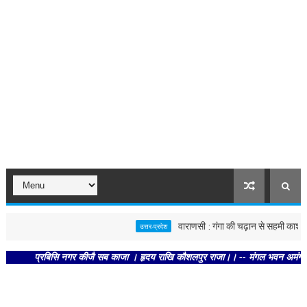
वाराणसी : गंगा की चढ़ान से सहमी काशी : छूने 
उत्तर-प्रदेश
प्रबिसि नगर कीजै सब काजा । हृदय राखि कौशलपुर राजा।। -- मंगल भवन अमंगल हारी। द्र