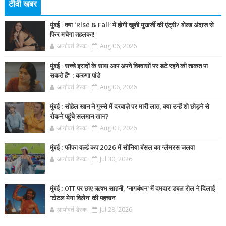
टीवी खबर
मुंबई : क्या ‘Rise & Fall’ में होगी खुशी मुखर्जी की एंट्री? बोल्ड अंदाज से
फिर मचेगा तहलका!
आर्यावर्त डेस्क
Aug 06, 2026
मुंबई : सच्चे इरादों के साथ आप अपने विश्वासों पर डटे रहने की ताकत पा
सकते हैं” : करुणा पांडे
आर्यावर्त डेस्क
Aug 06, 2026
मुंबई : सोहेल खान ने गुस्से में दरवाज़े पर मारी लात, क्या उन्हें शो छोड़ने से
रोकने पहुंचे सलमान खान?
आर्यावर्त डेस्क
Aug 03, 2026
मुंबई : फीफा वर्ल्ड कप 2026 में सोनिया बंसल का ग्लैमरस जलवा
आर्यावर्त डेस्क
Jul 30, 2026
मुंबई : OTT पर छाए ऋषभ साहनी, 'नागबंधन' में दमदार डबल रोल ने दिलाई
'टोटल मेगा विलेन' की पहचान
आर्यावर्त डेस्क
Jul 28, 2026