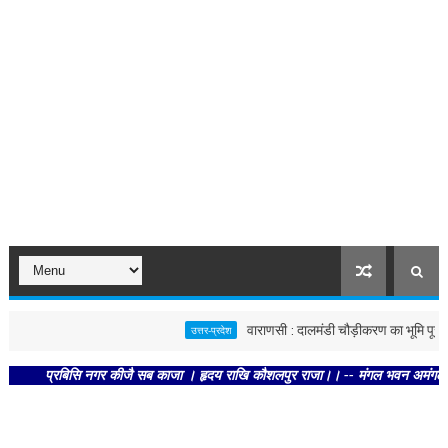
वाराणसी : दालमंडी चौड़ीकरण का भूमि पूजन, नवं
उत्तर-प्रदेश
प्रबिसि नगर कीजै सब काजा । हृदय राखि कौशलपुर राजा।। -- मंगल भवन अमंगल हारी। द्रवह