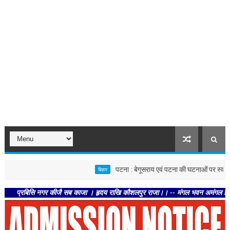
पटना : बेगूसराय एवं पटना की घटनाओं पर स्वास्थ्य विभाग सख
बिहार
बिसि नगर कीजै सब काजा । हृदय राखि कौशलपुर राजा।। -- मंगल भवन अमंगल हारी। द्रवहु सु