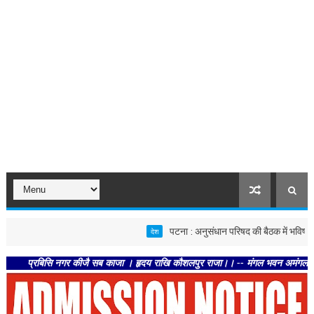
पटना : अनुसंधान परिषद की बैठक में भविष्य की कृषि नव
देश
प्रबिसि नगर कीजै सब काजा । हृदय राखि कौशलपुर राजा।। -- मंगल भवन अमंगल हारी। द्रवहु