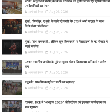
पटना : अनुसंधान परिषद की बैठक में भविष्य की कृषि नवाचार एवं प्रौद्योगिकियों
पर वैज्ञानिकों का मंथन
आर्यावर्त डेस्क
Aug 06, 2026
मुंबई : 'मिर्जापुर: द मूवी' के गाने 'दो नंबरी' के BTS में अली फज़ल के साथ
दिखे ढांडा न्योलीवाला
आर्यावर्त डेस्क
Aug 06, 2026
मुंबई : 'हाथ उसका है... लेकिन खून किसका?' 'द पैराडाइज' के नए पोस्टर ने
बढ़ाई सस्पेंस
आर्यावर्त डेस्क
Aug 06, 2026
पटना : स्थानीय जनहित के मुद्दे पर मुखर होकर जिलाध्यक्ष करें कार्य : राजेश
राम
आर्यावर्त डेस्क
Aug 06, 2026
मधुबनी : भारतीय कम्यूनिस्ट पार्टी का पदयात्रा
आर्यावर्त डेस्क
Aug 06, 2026
दरभंगा : DCE में "अभ्युदय 2026" ओरिएंटेशन एवं इंडक्शन कार्यक्रम का
भव्य शुभारंभ