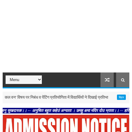
षय पर निबंध व पेंटिंग प्रतियोगिता में विद्यार्थियों ने दिखाई प्रतिभा
मधुबनी : व
बिहार
। -- अनुचित बहुत कहेउं अग्याता । छमहु क्षमा मंदिर दोउ भ्राता।। -- हरि अनन्त हरि कथ