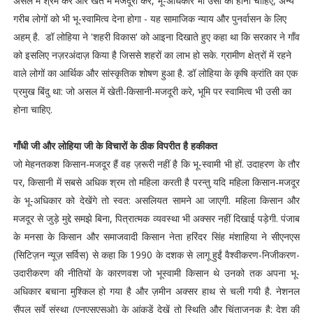
असल में श्रम करे और खेत में मजदूरी करे, भू-अधिकार भी उसी का होना चाहिए, अन्य
गरीब लोगों को भी भू-स्वामित्व देना होगा - यह सामाजिक न्याय और पुनर्वासन के लिए
अहम् है. डॉ लोहिया ने 'शहरी विकास' को आइना दिखाते हुए कहा था कि सरकार ने गाँव
को इसलिए नज़रअंदाज़ किया है जिससे शहरों का लाभ हो सके. ग्रामीण क्षेत्रों में रहने
वाले लोगों का आर्थिक और सांस्कृतिक शोषण हुआ है. डॉ लोहिया के कृषि क्रांति का एक
प्रमुख बिंदु था: जो असल में खेती-किसानी-मजदूरी करे, भूमि पर स्वामित्व भी उसी का
होना चाहिए.
गाँधी जी और लोहिया जी के विचारों के ठीक विपरीत है हकीकत
जो मेहनतकश किसान-मजदूर हैं वह ज़रूरी नहीं है कि भू-स्वामी भी हों. उदाहरण के तौर
पर, किसानी में सबसे अधिक श्रम तो महिला करती है परन्तु यदि महिला किसान-मजदूर
के भू-अधिकार को देखेंगे तो स्वत: असलियत सामने आ जाएगी. महिला किसान और
मजदूर से जुड़े मुद्दे समझे बिना, पित्रात्मक व्यवस्था भी अक्सर नहीं दिखाई पड़ेगी. पंजाब
के मनसा के किसान और समाजवादी किसान नेता हरिंदर सिंह मंशाहिया ने सीएनएस
(सिटिज़न न्यूज़ सर्विस) से कहा कि 1990 के दशक से लागू हुईं वैश्वीकरण-निजीकरण-
उदारीकरण की नीतियों के कारणवश जो भूस्वामी किसान थे उनको तक अपना भू-
अधिकार बचाना मुश्किल हो गया है और ज़मीन अक्सर हाथ से चली गयी है. नेशनल
सैंपल सर्वे संस्था (एनएसएसओ) के आंकड़ें देखें तो स्थिति और चिंताजनक है: देश की