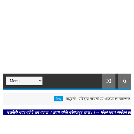
मधुबनी : रविदास जंयती पर भाजपा का समरसता संकल्प 
बिहार
िसि नगर कीजै सब काजा । हृदय राखि कौशलपुर राजा।। -- मंगल भवन अमंगल हारी। द्रवहु सुद