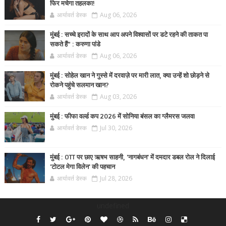
फिर मचेगा तहलका!
आर्यावर्त डेस्क
Aug 06, 2026
मुंबई : सच्चे इरादों के साथ आप अपने विश्वासों पर डटे रहने की ताकत पा
सकते हैं” : करुणा पांडे
आर्यावर्त डेस्क
Aug 06, 2026
मुंबई : सोहेल खान ने गुस्से में दरवाज़े पर मारी लात, क्या उन्हें शो छोड़ने से
रोकने पहुंचे सलमान खान?
आर्यावर्त डेस्क
Aug 03, 2026
मुंबई : फीफा वर्ल्ड कप 2026 में सोनिया बंसल का ग्लैमरस जलवा
आर्यावर्त डेस्क
Jul 30, 2026
मुंबई : OTT पर छाए ऋषभ साहनी, 'नागबंधन' में दमदार डबल रोल ने दिलाई
'टोटल मेगा विलेन' की पहचान
आर्यावर्त डेस्क
Jul 28, 2026
undefined