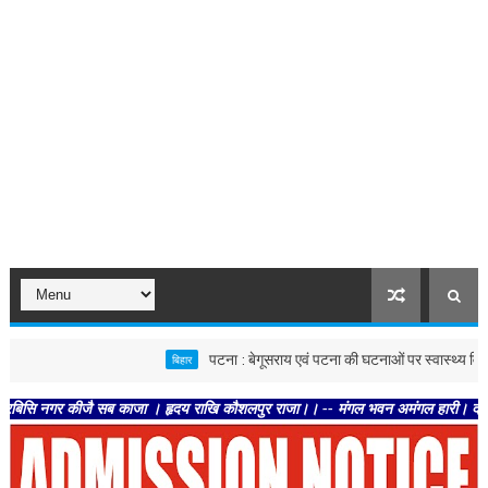
पटना : बेगूसराय एवं पटना की घटनाओं पर स्वास्थ्य विभाग सख्त, दोन
बिहार
गर कीजै सब काजा । हृदय राखि कौशलपुर राजा।। -- मंगल भवन अमंगल हारी। द्रवहु सुदसरथ अ