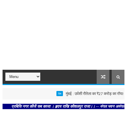
मुंबई : उर्वशी रौतेला का ₹27 करोड़ का रॉयल लग्ज़री 
देश
प्रबिसि नगर कीजै सब काजा । हृदय राखि कौशलपुर राजा।। -- मंगल भवन अमंगल हारी। द्रवहु