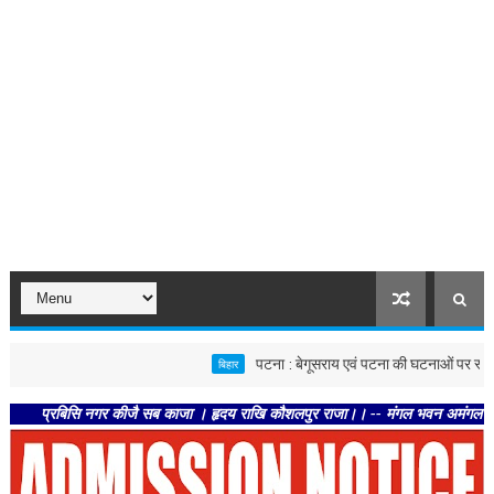
पटना : बेगूसराय एवं पटना की घटनाओं पर स्वास्थ्य विभाग स
बिहार
रबिसि नगर कीजै सब काजा । हृदय राखि कौशलपुर राजा।। -- मंगल भवन अमंगल हारी। द्रवहु स