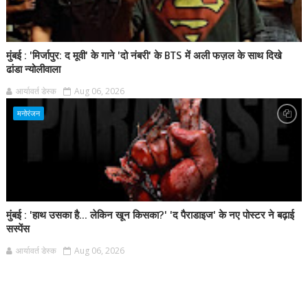
मुंबई : 'मिर्जापुर: द मूवी' के गाने 'दो नंबरी' के BTS में अली फज़ल के साथ दिखे
ढांडा न्योलीवाला
आर्यावर्त डेस्क
Aug 06, 2026
मनोरंजन
मुंबई : 'हाथ उसका है... लेकिन खून किसका?' 'द पैराडाइज' के नए पोस्टर ने बढ़ाई
सस्पेंस
आर्यावर्त डेस्क
Aug 06, 2026