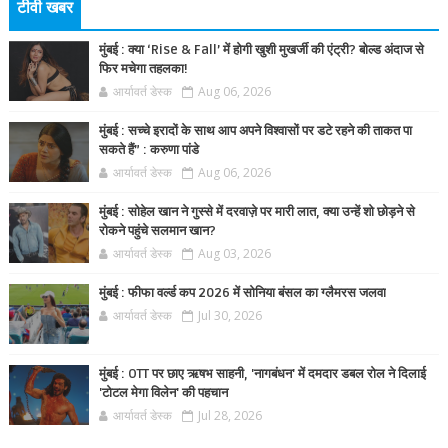
टीवी खबर
मुंबई : क्या ‘Rise & Fall’ में होगी खुशी मुखर्जी की एंट्री? बोल्ड अंदाज से
फिर मचेगा तहलका!
आर्यावर्त डेस्क
Aug 06, 2026
मुंबई : सच्चे इरादों के साथ आप अपने विश्वासों पर डटे रहने की ताकत पा
सकते हैं” : करुणा पांडे
आर्यावर्त डेस्क
Aug 06, 2026
मुंबई : सोहेल खान ने गुस्से में दरवाज़े पर मारी लात, क्या उन्हें शो छोड़ने से
रोकने पहुंचे सलमान खान?
आर्यावर्त डेस्क
Aug 03, 2026
मुंबई : फीफा वर्ल्ड कप 2026 में सोनिया बंसल का ग्लैमरस जलवा
आर्यावर्त डेस्क
Jul 30, 2026
मुंबई : OTT पर छाए ऋषभ साहनी, 'नागबंधन' में दमदार डबल रोल ने दिलाई
'टोटल मेगा विलेन' की पहचान
आर्यावर्त डेस्क
Jul 28, 2026