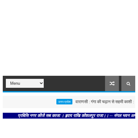
वाराणसी : गंगा की चढ़ान से सहमी काशी : छूने को 
उत्तर-प्रदेश
प्रबिसि नगर कीजै सब काजा । हृदय राखि कौशलपुर राजा।। -- मंगल भवन अमंगल हारी। द्