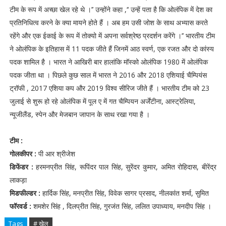
टीम के रूप में अच्छा खेल रहे थे ।’’ उन्होंने कहा ,‘‘ उन्हें पता है कि ओलंपिक में देश का
प्रतिनिधित्व करने के क्या मायने होते हैं । अब हम उसी जोश के साथ अभ्यास करते
रहेंगे और एक ईकाई के रूप में तोक्यो में अपना सर्वश्रेष्ठ प्रदर्शन करेंगे ।’’ भारतीय टीम
ने ओलंपिक के इतिहास में 11 पदक जीते हैं जिनमें आठ स्वर्ण, एक रजत और दो कांस्य
पदक शामिल है । भारत ने आखिरी बार हालांकि मॉस्को ओलंपिक 1980 में ओलंपिक
पदक जीता था । पिछले कुछ साल में भारत ने 2016 और 2018 एशियाई चैम्पियंस
ट्रॉफी , 2017 एशिया कप और 2019 विश्व सीरिज जीते हैं । भारतीय टीम को 23
जुलाई से शुरू हो रहे ओलंपिक में पूल ए में गत चैम्पियन अर्जेंटीना, आस्ट्रेलिया,
न्यूजीलैंड, स्पेन और मेजबान जापान के साथ रखा गया है ।
टीम :
गोलकीपर :
पी आर श्रीजेश
डिफेंडर :
हरमनप्रीत सिंह, रूपिंदर पाल सिंह, सुरेंदर कुमार, अमित रोहिदास, बीरेंद्र
लाकड़ा
मिडफील्डर :
हार्दिक सिंह, मनप्रीत सिंह, विवेक सागर प्रसाद, नीलकांत शर्मा, सुमित
फॉरवर्ड :
शमशेर सिंह , दिलप्रीत सिंह, गुरजंत सिंह, ललित उपाध्याय, मनदीप सिंह ।
Tags
# खेल