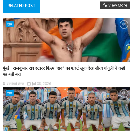
View More
RELATED POST
खेल
मुंबई : राजकुमार राव स्टारर फिल्म 'दादा' का फर्स्ट लुक देख सौरव गांगुली ने कही
यह बड़ी बात
आर्यावर्त डेस्क
Jul 08, 2026
खेल