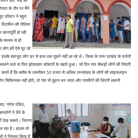
ि अपने छोटे भाई की
ात के तौर पर मैंने
ूद डॉक्टर ने बहुत
 विटामिन की गोलियां
खानापूर्ति हो रही
 माध्यम से ही
लोग हमें ऐसे घूर रहे
िन इसके बावजूद लोग डर से हाल तक पूछने नहीं आ रहे थे। जिला के पारू प्रखंड के दर्जनों
री चलाने वाले या फिर झोलाछाप डॉक्टरों के सहारे हुआ। जो दिन रात सैकड़ों लोगों की जिंदगी
्वीकार करते हैं कि ब्लाॅक के तकरीबन 50 हजार से अधिक जनसंख्या के लोगों की लाइफलाइन
मीण चिकित्सक नहीं होते, तो गांव भी वुहान बन जाता और ग्रामीणों की ज़िंदगी बचानी
साद, गणेश पंडित,
ोगों ने धैर्य के
हीं देख सकते। जितना
मिल रहा है। हालत तो
ी ने निश्चय किया है