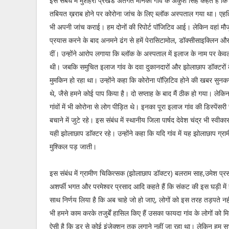
इस संबंध में मुशहरी प्रखंड अंतर्गत मनिका गांव के अंकुश सिंह कहते हैं क
तबियत ख़राब होने पर कोरोना जांच के लिए ब्लॉक अस्पताल गया था। एहतिय
भी अपनी जांच कराई। हम दोनों की रिपोर्ट पॉजिटिव आई। लेकिन वहां मौज
प्रयास करने के बाद अनमने ढंग से हमें पेरासिटामोल, डॉक्सीसाइक्लिन और
दीं। उन्होंने आरोप लगाया कि ब्लॉक के अस्पताल में इलाज के नाम पर केवल 
थी। जबकि समुचित इलाज गांव के दवा दुकानदारों और झोलाछाप डॉक्टरों के
मुमकिन हो रहा था। उन्होंने कहा कि कोरोना पॉज़िटिव होने की खबर सुनकर 
थे, जैसे हमने कोई पाप किया है। दो सप्ताह के बाद मैं ठीक हो गया। लेक
गांवों में भी कोरोना से लोग पीड़ित थे। इनका पूरा इलाज गांव की डिस्पेंस
बचाने में जुटे रहे। इस संबंध में स्थानीय जिला पार्षद देवेश चंद्र भी स
यही झोलाछाप डाॅक्टर रहे। उन्होंने कहा कि यदि गांव में यह झोलाछाप ग्रा
मुश्किल पड़ जाती।
इस संबंध में ग्रामीण चिकित्सक (झोलाछाप डॉक्टर) बलराम साह,उमेश प्र
अशर्फी भगत और परमेश्वर प्रसाद आदि कहते हैं कि संकट की इस घड़ी में हमल
साथ निर्णय लिया है कि अब चाहे जो हो जाए, लोगों को इस तरह तड़पते न
भी हमने काम करके तजुर्बें हासिल किए हैं उसका फायदा गांव के लोगों को 
ऐसी है कि डर से कोई इंजेक्शन तक लगाने नहीं जा रहा था। लेकिन हम सभ