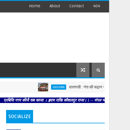
Home
About
Contact
404
वाराणसी : गंगा की चढ़ान से सहमी काशी : छूने को बेताब 
उत्तर-प्रदेश
गर कीजै सब काजा । हृदय राखि कौशलपुर राजा।। -- मंगल भवन अमंगल हारी। द्रवहु सुदसरथ अ
SOCIALIZE