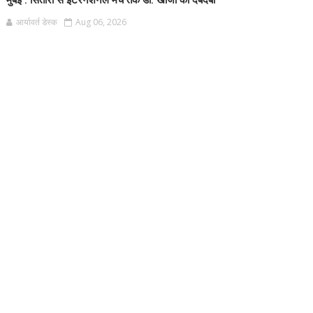
मुंबई : सितारों से इंटरनेशनल मंच तक डॉ. खोजा का दबदबा
आर्यावर्त डेस्क
Aug 06, 2026