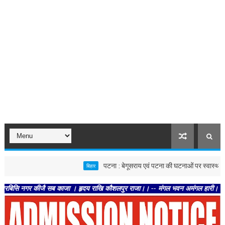
पटना : बेगूसराय एवं पटना की घटनाओं पर स्वास्थ्य विभाग सख्त, द
बिहार
गर कीजै सब काजा । हृदय राखि कौशलपुर राजा।। -- मंगल भवन अमंगल हारी। द्रवहु सुदसरथ अ