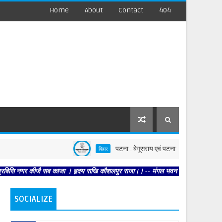
Home
About
Contact
404
पटना : बेगूसराय एवं पटना की घटनाओं पर स्वास्थ्य विभाग सख्त
बिहार
ीजै सब काजा । हृदय राखि कौशलपुर राजा।। -- मंगल भवन अमंगल हारी। द्रवहु सुदसरथ अजिर 
SOCIALIZE