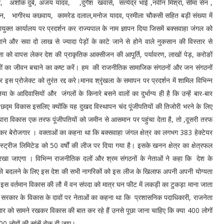
णा, अशोक दुबे, अजय यादव, ,दुर्गेश खवासे, सत्येंद्र भाई ,नवीन मिश्रा, सीमा सेन ,
न, भागीरथ कछवाय, कामरेड दलाल,मनोज यादव, प्रमीला चौकसी सहित बड़ी संख्या में
गायुक्त कार्यालय पर प्रदर्शन कर राज्यपाल के नाम ज्ञापन दिया जिसमें बक्सवाहा जंगल को
र सवा दो लाख से ज्यादा पेड़ों के काटे जाने से होने वाले नुकसान की विस्तार से
 को वापस लेकर देश की प्राकृतिक आक्सीजन की आपूर्ति, पर्यावरण, लाखों पेड़, करोङों
ासियों का जीवन बचाने का कष्ट करें। हम की राजनीतिक सामाजिक संगठनों और जन संगठनों
ार इस प्रोजेक्ट को तुरंत रद्द करे।मानव श्रृंखला के समापन पर प्रदर्शन में शामिल विभिन्न
ा के आदिवासियों और जंगलों के किनारे बसने वालों का दुर्भाग्य ही है कि उन्हें बार-बार
छद्म विकास इसलिए क्योंकि यह दुखद विस्थापन चंद पूंजीपतियों की तिजोरी भरने के लिए
यारा विकास एक तरफ पूंजीपतियों को जमीन से आसमान पर पहुंचा देता है, तो ,दूसरी तरफ
र बेरोजगार । वक्ताओं का कहना था कि बक्सवाहा जंगल क्षेत्र का लगभग 383 हेक्टेयर
डस्ट्रीज लिमिटेड को 50 वर्षों की लीज पर दिया गया है। इसके खनन क्षेत्र का क्षेत्रफल
 रखा जाएगा । विभिन्न राजनीतिक दलों और श्रम संगठनों के नेताओं ने कहा कि देश के
णय को बदलने के लिए इस देश की सभी नागरिकों को इस लीज के खिलाफ अपनी अपनी योग्यता
व इस वर्तमान विकास की लौ में वन संपदा को मात्र घन फीट में लकड़ी का टुकड़ा माना जाता
ै। सरकार के विकास के दावों पर नेताओं का कहना था कि प्रशासनिक पदाधिकारी, राजनेता
ार को सामने रखकर विकास की बात कर रहे हैं उनसे पूछा जाना चाहिए कि क्या 400 लोगों
 लोगों की सांसें रोक दी जाए।