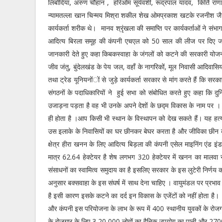
लिंबोदिया, अरुण चौहान , हरिओम सूर्यवंशी, रूद्रपाल यादव, किर्ति रा
न्यामतल्ला खान चिन्मय मिश्रा शकील शेख ओमप्रकाश खटके रजनीश जै
कार्यकर्ता शरीक थे। मानव श्रृंखला की समाप्ति पर कार्यकर्ताओं ने संभा
आदित्य बिरला समूह की कंपनी एचएल को 50 साल की लीज पर दिए जाने औ
जानकारी देते हुए कहा किबकस्वाहा के जंगलों को कटने की सरकारी योजना
जीव जंतु, बुंदेलखंड के पेय जल, वहाँ के नागरिकों, मूल निवासी आदिव
तथा ट्रेड यूनियनोंों से जुड़े कार्यकर्ता सरकार से मांग करते हैं कि सरक
संगठनों के पदाधिकारियों ने हुई सभा को संबोधित करते हुए कहा कि दुनिय
उजाड़ना पड़ता है वह भी उनके अपने देशों के छद्म विकास के नाम पर । 
ही होता है ।आप किसी भी स्थान के विस्थापन को देख सकते हैं। यह हत्
उस इलाके के निवासियों का घर छीनकर बेघर करता है और जीविका छीन क
क्षेत्र हीरा खनन के लिए आदित्य बिड़ला की कंपनी एसेल माइनिंग एंड इं
मात्र 62.64 हेक्टेयर है शेष लगभग 320 हेक्टेयर में खनन का मालवा
संसाधनों का स्वामित्व समुदाय का है इसलिए सरकार के इस लुटेरी निर्
अनुसार बक्सवाहा के इस संघर्ष में साथ देना चाहिए । वायुमंडल पर प्रभा
है इसी कारण इसके कटने का दर्द इन विकास के एजेंटों को नहीं होता ह
और कंपनी इस परियोजना के लाभ के रूप में 400 स्थानीय युवकों के रोजग
के रोजगार के लिए 3,20,000 लोगों का दैनिक उपयोग का पानी और 27000