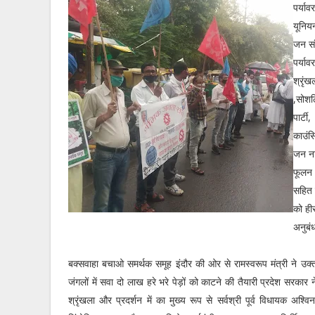
पर्याव
यूनिय
जन सं
पर्याव
श्रृंख
,सोशल
पार्ट
काउंस
जन ना
फूलन आ
सहित 
को ही
अनुबं
बक्सवाहा बचाओ समर्थक समूह इंदौर की ओर से रामस्वरूप मंत्री ने उक्
जंगलों में सवा दो लाख हरे भरे पेड़ों को काटने की तैयारी प्रदेश सरकार
श्रृंखला और प्रदर्शन में का मुख्य रूप से सर्वश्री पूर्व विधायक अश