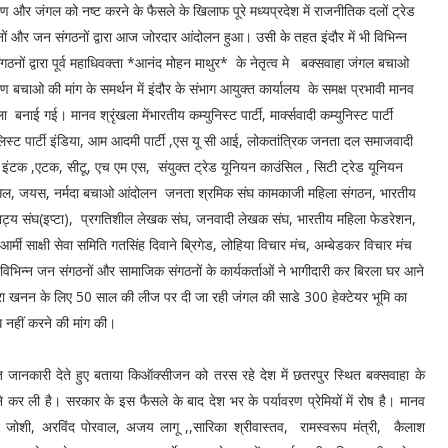
रण और जंगल को नष्ट करने के फैसले के खिलाफ पूरे मध्यप्रदेश में राजनीतिक दलों ट्रेड
नों और जन संगठनों द्वारा आज जोरदार आंदोलन हुआ। उसी के तहत इंदौर में भी विभिन्न
गठनों द्वारा पूर्व महाधिवक्ता *आनंद मोहन माथुर* के नेतृत्व मे बक्सवाहा जंगल बचाओ
रण बचाओ की मांग के समर्थन में इंदौर के संभाग आयुक्त कार्यालय के समक्ष प्रभावी मानव
ला बनाई गई। मानव श्रृंखला मेंभारतीय कम्युनिस्ट पार्टी, मार्क्सवादी कम्युनिस्ट पार्टी
िस्ट पार्टी इंडिया, आम आदमी पार्टी ,एस यू सी आई, लोकतांत्रिक जनता दल समाजवादी
ी, इंटक ,एटक, सीटू, एच एम एस, संयुक्त ट्रेड यूनियन काउंसिल , सिटी ट्रेड यूनियन
िल, जयस, नर्मदा बचाओ आंदोलन जनता श्रमिक संघ कामकाजी महिला संगठन, भारतीय
ट्य संघ(इप्टा), प्रगतिशील लेखक संघ, जनवादी लेखक संघ, भारतीय महिला फेडरेशन,
र्मी साक्षी सेवा समिति गतसिंह दिवाने ब्रिगेड, लोहिया विचार मंच, अम्बेडकर विचार मंच
विभिन्न जन संगठनों और सामाजिक संगठनों के कार्यकर्ताओं ने भागीदारी कर बिरला घर आने
रा खनन के लिए 50 साल की लीज पर दी जा रही जंगल की साडे 300 हेक्टेयर भूमि का
ध नहीं करने की मांग की।
त जानकारी देते हुए बताया किऑक्सीजन को तरस रहे देश में छतरपुर स्थित बक्सवाहा के
 ने कर ली है। सरकार के इस फैसले के बाद देश भर के पर्यावरण प्रेमियों में रोष है। मानव
्विन जोशी, अरविंद पोरवाल, अजय लागू ,,सारिका श्रीवास्तव, रामस्वरूप मंत्री, कैलाश