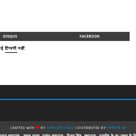
DISQUS
FACEBOOK
ई टिप्पणी नहीं:
CRAFTED WITH
BY
TEMPLATESYARD
| DISTRIBUTED BY
रजनीश के झा
 ! प्रधान सम्पादक : कुसुम ठाकुर, प्रबंध सम्पादक : विजय सिंह, सम्पादक : रजनीश के झा (खबर क