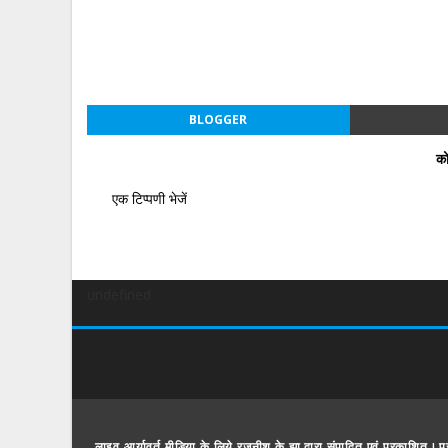
BLOGGER
को
एक टिप्पणी भेजें
undefined
लाइव आर्यावर्त मीडिया के लिये रजनीश के झा द्वारा संपादित एवं प्रकाशित