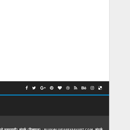
े लिये उत्तरदायी) संपर्क (विज्ञापन) : BIJAY@LIVEAARYAAVART.COM, संपर्क