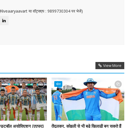
or@liveaaryaavart या वॉट्सएप : 9899730304 पर भेजें)
View More
खेल
टिना फुटबॉल असोसिएशन (एएफए)
तेंदुलकर, कोहली से भी बड़े खिलाड़ी बन सकते हैं