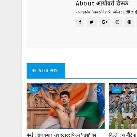
About आर्यावर्त डेस्क
संपादकीय (खबर/विज्ञप्ति ईमेल : edit
RELATED POST
खेल
खेल
मुंबई : राजकुमार राव स्टारर फिल्म 'दादा' का
दिल्ली : अर्जें