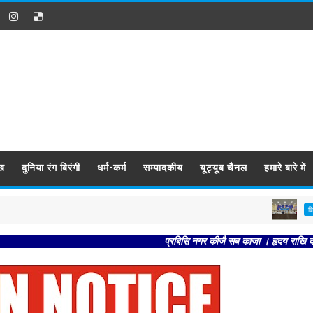
ख
दुनिया रंग बिरंगी
धर्म-कर्म
सम्पादकीय
यूट्यूब चैनल
हमारे बारे में
पटना : 
बिहार
प्रबिसि नगर कीजै सब काजा । हृदय राखि कौशलपुर राजा।। 