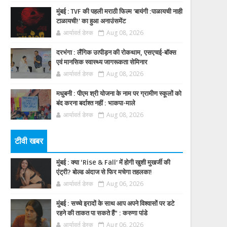
मुंबई : TVF की पहली मराठी फिल्म 'बायंगी :पाळायची नाही
टाळायची!' का हुआ अनाउंसमेंट
आर्यावर्त डेस्क
Aug 08, 2026
दरभंगा : लैंगिक उत्पीड़न की रोकथाम, एसएचई-बॉक्स
एवं मानसिक स्वास्थ्य जागरूकता सेमिनार
आर्यावर्त डेस्क
Aug 08, 2026
मधुबनी : पीएम श्री योजना के नाम पर ग्रामीण स्कूलों को
बंद करना बर्दाश्त नहीं : भाकपा-माले
आर्यावर्त डेस्क
Aug 08, 2026
टीवी खबर
मुंबई : क्या ‘Rise & Fall’ में होगी खुशी मुखर्जी की
एंट्री? बोल्ड अंदाज से फिर मचेगा तहलका!
आर्यावर्त डेस्क
Aug 06, 2026
मुंबई : सच्चे इरादों के साथ आप अपने विश्वासों पर डटे
रहने की ताकत पा सकते हैं” : करुणा पांडे
आर्यावर्त डेस्क
Aug 06, 2026