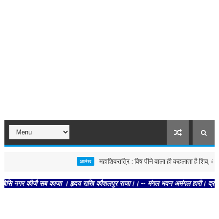
महाशिवरात्रि : विष पीने वाला ही कहलाता है शिव, आज के दौर
आलेख
नगर कीजै सब काजा । हृदय राखि कौशलपुर राजा।। -- मंगल भवन अमंगल हारी। द्रवहु सुदसरथ 