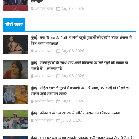
घमासान
आर्यावर्त डेस्क
Aug 07, 2026
टीवी खबर
मुंबई : क्या ‘Rise & Fall’ में होगी खुशी मुखर्जी की एंट्री? बोल्ड अंदाज से
फिर मचेगा तहलका!
आर्यावर्त डेस्क
Aug 06, 2026
मुंबई : सच्चे इरादों के साथ आप अपने विश्वासों पर डटे रहने की ताकत पा
सकते हैं” : करुणा पांडे
आर्यावर्त डेस्क
Aug 06, 2026
मुंबई : सोहेल खान ने गुस्से में दरवाज़े पर मारी लात, क्या उन्हें शो छोड़ने से
रोकने पहुंचे सलमान खान?
आर्यावर्त डेस्क
Aug 03, 2026
मुंबई : फीफा वर्ल्ड कप 2026 में सोनिया बंसल का ग्लैमरस जलवा
आर्यावर्त डेस्क
Jul 30, 2026
मुंबई : OTT पर छाए ऋषभ साहनी, 'नागबंधन' में दमदार डबल रोल ने दिलाई