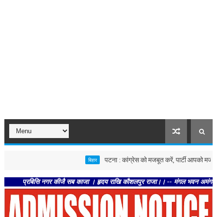
पटना : कांग्रेस को मजबूत करें, पार्टी आपको मजबूत करेगी :
बिहार
प्रबिसि नगर कीजै सब काजा । हृदय राखि कौशलपुर राजा।। -- मंगल भवन अमंगल हारी। द्रवहु