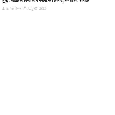
मुंबई : मोतिलाल ओसवाल ने बनाया नया रिकॉर्ड, तिमाही रही शानदार
आर्यावर्त डेस्क
Aug 05, 2026