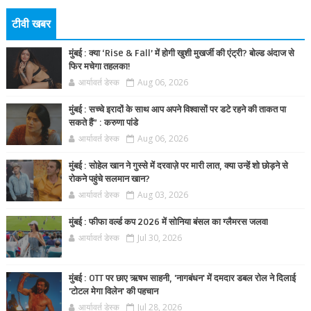
टीवी खबर
मुंबई : क्या ‘Rise & Fall’ में होगी खुशी मुखर्जी की एंट्री? बोल्ड अंदाज से
फिर मचेगा तहलका!
आर्यावर्त डेस्क
Aug 06, 2026
मुंबई : सच्चे इरादों के साथ आप अपने विश्वासों पर डटे रहने की ताकत पा
सकते हैं” : करुणा पांडे
आर्यावर्त डेस्क
Aug 06, 2026
मुंबई : सोहेल खान ने गुस्से में दरवाज़े पर मारी लात, क्या उन्हें शो छोड़ने से
रोकने पहुंचे सलमान खान?
आर्यावर्त डेस्क
Aug 03, 2026
मुंबई : फीफा वर्ल्ड कप 2026 में सोनिया बंसल का ग्लैमरस जलवा
आर्यावर्त डेस्क
Jul 30, 2026
मुंबई : OTT पर छाए ऋषभ साहनी, 'नागबंधन' में दमदार डबल रोल ने दिलाई
'टोटल मेगा विलेन' की पहचान
आर्यावर्त डेस्क
Jul 28, 2026