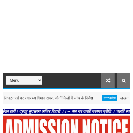
ं पर स्वास्थ्य विभाग सख्त, दोनों जिलों में जांच के निर्देश
लखनऊ : काशी के पत
उत्तर-प्रदेश
्रवहु सुदसरथ अजिर बिहारी ।। -- सब नर करहिं परस्पर प्रीति । चलहिं स्वधर्म निरत श्रु