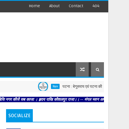
Home
About
Contact
404
पटना : बेगूसराय एवं पटना की घटनाओं पर स्वास्थ्य विभाग सख्त, द
बिहार
 सब काजा । हृदय राखि कौशलपुर राजा।। -- मंगल भवन अमंगल हारी। द्रवहु सुदसरथ अजिर बिह
SOCIALIZE