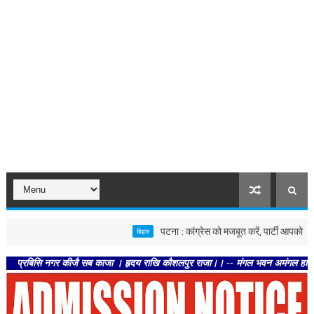
पटना : कांग्रेस को मजबूत करें, पार्टी आपको मजबूत करेगी
बिहार
सि नगर कीजै सब काजा । हृदय राखि कौशलपुर राजा।। -- मंगल भवन अमंगल हारी। द्रवहु सुदस