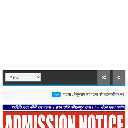
पटना : बेगूसराय एवं पटना की घटनाओं पर स्वास्थ्य विभाग सख
बिहार
प्रबिसि नगर कीजै सब काजा । हृदय राखि कौशलपुर राजा।। -- मंगल भवन अमंगल हारी। द्रवहु