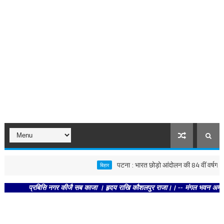
पटना : भारत छोड़ो आंदोलन की 84 वीं वर्षगांठ पर कां
बिहार
प्रबिसि नगर कीजै सब काजा । हृदय राखि कौशलपुर राजा।। -- मंगल भवन अमंगल हारी। द्