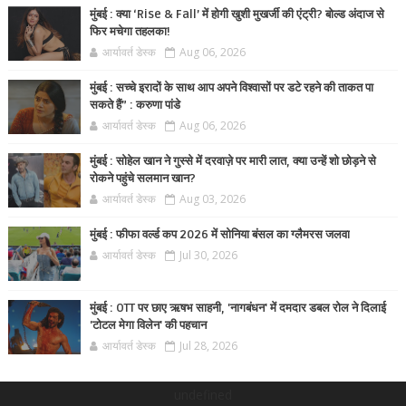
मुंबई : क्या ‘Rise & Fall’ में होगी खुशी मुखर्जी की एंट्री? बोल्ड अंदाज से
फिर मचेगा तहलका!
आर्यावर्त डेस्क
Aug 06, 2026
मुंबई : सच्चे इरादों के साथ आप अपने विश्वासों पर डटे रहने की ताकत पा
सकते हैं” : करुणा पांडे
आर्यावर्त डेस्क
Aug 06, 2026
मुंबई : सोहेल खान ने गुस्से में दरवाज़े पर मारी लात, क्या उन्हें शो छोड़ने से
रोकने पहुंचे सलमान खान?
आर्यावर्त डेस्क
Aug 03, 2026
मुंबई : फीफा वर्ल्ड कप 2026 में सोनिया बंसल का ग्लैमरस जलवा
आर्यावर्त डेस्क
Jul 30, 2026
मुंबई : OTT पर छाए ऋषभ साहनी, 'नागबंधन' में दमदार डबल रोल ने दिलाई
'टोटल मेगा विलेन' की पहचान
आर्यावर्त डेस्क
Jul 28, 2026
undefined