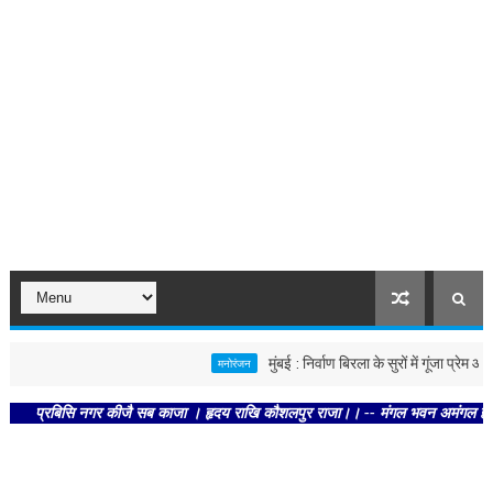
मुंबई : निर्वाण बिरला के सुरों में गूंजा प्रेम और श्रद्धा
मनोरंजन
्रबिसि नगर कीजै सब काजा । हृदय राखि कौशलपुर राजा।। -- मंगल भवन अमंगल हारी। द्रवहु 