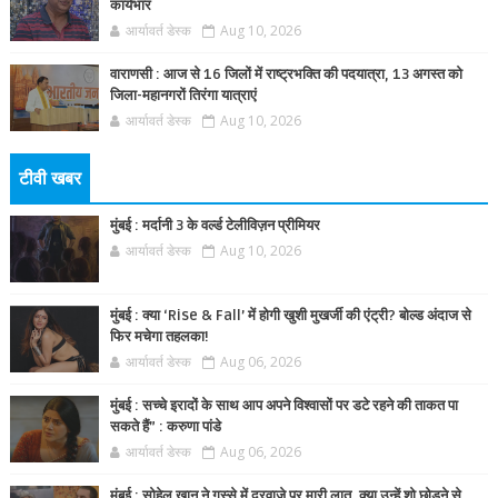
कार्यभार
आर्यावर्त डेस्क
Aug 10, 2026
वाराणसी : आज से 16 जिलों में राष्ट्रभक्ति की पदयात्रा, 13 अगस्त को
जिला-महानगरों तिरंगा यात्राएं
आर्यावर्त डेस्क
Aug 10, 2026
टीवी खबर
मुंबई : मर्दानी 3 के वर्ल्ड टेलीविज़न प्रीमियर
आर्यावर्त डेस्क
Aug 10, 2026
मुंबई : क्या ‘Rise & Fall’ में होगी खुशी मुखर्जी की एंट्री? बोल्ड अंदाज से
फिर मचेगा तहलका!
आर्यावर्त डेस्क
Aug 06, 2026
मुंबई : सच्चे इरादों के साथ आप अपने विश्वासों पर डटे रहने की ताकत पा
सकते हैं” : करुणा पांडे
आर्यावर्त डेस्क
Aug 06, 2026
मुंबई : सोहेल खान ने गुस्से में दरवाज़े पर मारी लात, क्या उन्हें शो छोड़ने से