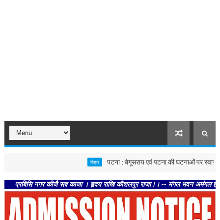
पटना : बेगूसराय एवं पटना की घटनाओं पर स्वास्थ्य विभाग सख्त
बिहार
बिसि नगर कीजै सब काजा । हृदय राखि कौशलपुर राजा।। -- मंगल भवन अमंगल हारी। द्रवहु सु