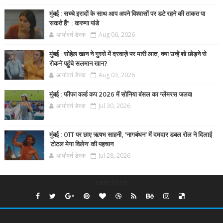
मुंबई : सच्चे इरादों के साथ आप अपने विश्वासों पर डटे रहने की ताकत पा
सकते हैं” : करुणा पांडे
आर्यावर्त डेस्क
Aug 06, 2026
मुंबई : सोहेल खान ने गुस्से में दरवाज़े पर मारी लात, क्या उन्हें शो छोड़ने से
रोकने पहुंचे सलमान खान?
आर्यावर्त डेस्क
Aug 03, 2026
मुंबई : फीफा वर्ल्ड कप 2026 में सोनिया बंसल का ग्लैमरस जलवा
आर्यावर्त डेस्क
Jul 30, 2026
मुंबई : OTT पर छाए ऋषभ साहनी, 'नागबंधन' में दमदार डबल रोल ने दिलाई
'टोटल मेगा विलेन' की पहचान
आर्यावर्त डेस्क
Jul 28, 2026
undefined