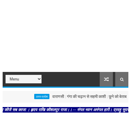
वाराणसी : गंगा की चढ़ान से सहमी काशी : छूने को बेताब खतरे की 
उत्तर-प्रदेश
 सब काजा । हृदय राखि कौशलपुर राजा।। -- मंगल भवन अमंगल हारी। द्रवहु सुदसरथ अजिर बिह