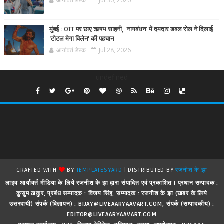
आर्यावर्त डेस्क
Jul 30, 2026
मुंबई : OTT पर छाए ऋषभ साहनी, 'नागबंधन' में दमदार डबल रोल ने दिलाई
'टोटल मेगा विलेन' की पहचान
आर्यावर्त डेस्क
Jul 28, 2026
undefined
CRAFTED WITH
BY
TEMPLATESYARD
| DISTRIBUTED BY
रजनीश के झा
लाइव आर्यावर्त मीडिया के लिये रजनीश के झा द्वारा संपादित एवं प्रकाशित ! प्रधान सम्पादक :
कुसुम ठाकुर, प्रबंध सम्पादक : विजय सिंह, सम्पादक : रजनीश के झा (खबर के लिये
उत्तरदायी) संपर्क (विज्ञापन) : BIJAY@LIVEAARYAAVART.COM, संपर्क (सम्पादकीय) :
EDITOR@LIVEAARYAAVART.COM