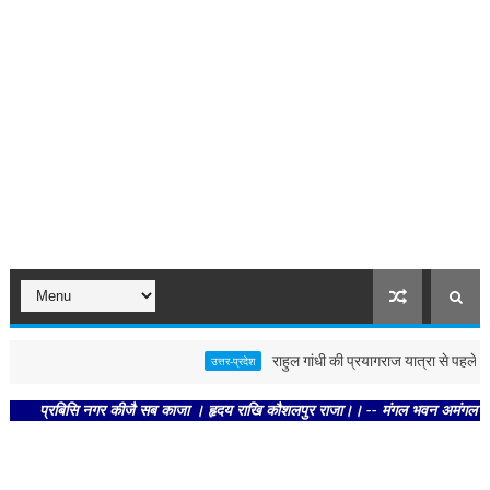
राहुल गांधी की प्रयागराज यात्रा से पहले पोस्टर
उत्तर-प्रदेश
प्रबिसि नगर कीजै सब काजा । हृदय राखि कौशलपुर राजा।। -- मंगल भवन अमंगल हारी। द्रवहु