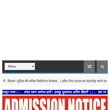
बिल्डर–पुलिस की कथित मिलीभगत बेनकाब ...! अवैध गेस्ट हाउस का भंडाफोड़ करने वाले पत्रकार प
ा।। -- मंगल भवन अमंगल हारी। द्रवहु सुदसरथ अजिर बिहारी ।। -- सब नर करहिं परस्पर प्र