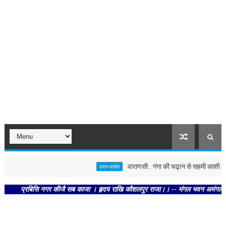
वाराणसी : गंगा की चढ़ान से सहमी काशी : छूने क
उत्तर-प्रदेश
प्रबिसि नगर कीजै सब काजा । हृदय राखि कौशलपुर राजा।। -- मंगल भवन अमंगल हारी। द्रवह