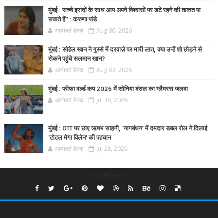
मुंबई : सच्चे इरादों के साथ आप अपने विश्वासों पर डटे रहने की ताकत पा
सकते हैं” : करुणा पांडे
आर्यावर्त डेस्क
Aug 06, 2026
मुंबई : सोहेल खान ने गुस्से में दरवाज़े पर मारी लात, क्या उन्हें शो छोड़ने से
रोकने पहुंचे सलमान खान?
आर्यावर्त डेस्क
Aug 03, 2026
मुंबई : फीफा वर्ल्ड कप 2026 में सोनिया बंसल का ग्लैमरस जलवा
आर्यावर्त डेस्क
Jul 30, 2026
मुंबई : OTT पर छाए ऋषभ साहनी, 'नागबंधन' में दमदार डबल रोल ने दिलाई
'टोटल मेगा विलेन' की पहचान
आर्यावर्त डेस्क
Jul 28, 2026
undefined