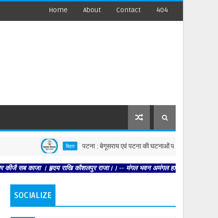
Home
About
Contact
404
पटना : बेगूसराय एवं पटना की घटनाओं पर स्वास्थ्य विभाग सख्त, दोनों जिलो
बिहार
काजा । हृदय राखि कौशलपुर राजा।। -- मंगल भवन अमंगल हारी। द्रवहु सुदसरथ अजिर बिहारी 
SOCIALIZE