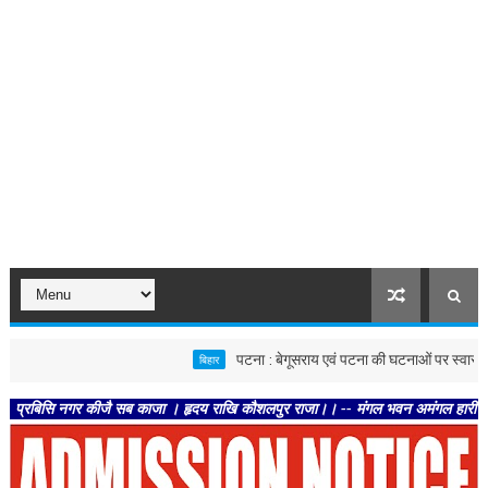
पटना : बेगूसराय एवं पटना की घटनाओं पर स्वास्थ्य विभाग सख्त
बिहार
 नगर कीजै सब काजा । हृदय राखि कौशलपुर राजा।। -- मंगल भवन अमंगल हारी। द्रवहु सुदसरथ