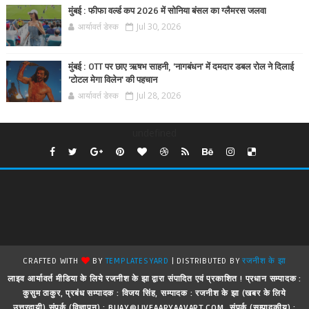
मुंबई : फीफा वर्ल्ड कप 2026 में सोनिया बंसल का ग्लैमरस जलवा
आर्यावर्त डेस्क
Jul 30, 2026
मुंबई : OTT पर छाए ऋषभ साहनी, 'नागबंधन' में दमदार डबल रोल ने दिलाई
'टोटल मेगा विलेन' की पहचान
आर्यावर्त डेस्क
Jul 28, 2026
undefined
CRAFTED WITH
BY
TEMPLATESYARD
| DISTRIBUTED BY
रजनीश के झा
लाइव आर्यावर्त मीडिया के लिये रजनीश के झा द्वारा संपादित एवं प्रकाशित ! प्रधान सम्पादक :
कुसुम ठाकुर, प्रबंध सम्पादक : विजय सिंह, सम्पादक : रजनीश के झा (खबर के लिये
उत्तरदायी) संपर्क (विज्ञापन) : BIJAY@LIVEAARYAAVART.COM, संपर्क (सम्पादकीय) :