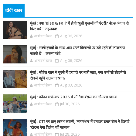
टीवी खबर
मुंबई : क्या ‘Rise & Fall’ में होगी खुशी मुखर्जी की एंट्री? बोल्ड अंदाज से
फिर मचेगा तहलका!
आर्यावर्त डेस्क
Aug 06, 2026
मुंबई : सच्चे इरादों के साथ आप अपने विश्वासों पर डटे रहने की ताकत पा
सकते हैं” : करुणा पांडे
आर्यावर्त डेस्क
Aug 06, 2026
मुंबई : सोहेल खान ने गुस्से में दरवाज़े पर मारी लात, क्या उन्हें शो छोड़ने से
रोकने पहुंचे सलमान खान?
आर्यावर्त डेस्क
Aug 03, 2026
मुंबई : फीफा वर्ल्ड कप 2026 में सोनिया बंसल का ग्लैमरस जलवा
आर्यावर्त डेस्क
Jul 30, 2026
मुंबई : OTT पर छाए ऋषभ साहनी, 'नागबंधन' में दमदार डबल रोल ने दिलाई
'टोटल मेगा विलेन' की पहचान
आर्यावर्त डेस्क
Jul 28, 2026