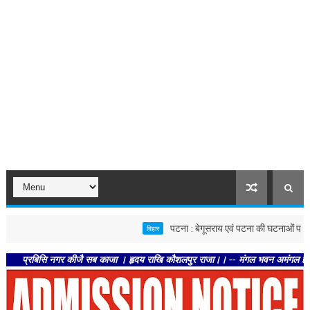
पटना : बेगूसराय एवं पटना की घटनाओं पर स्वास्थ्य विभा
बिहार
बिसि नगर कीजै सब काजा । हृदय राखि कौशलपुर राजा।। -- मंगल भवन अमंगल हारी। द्रवहु सु