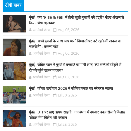
टीवी खबर
मुंबई : क्या ‘Rise & Fall’ में होगी खुशी मुखर्जी की एंट्री? बोल्ड अंदाज से
फिर मचेगा तहलका!
आर्यावर्त डेस्क
Aug 06, 2026
मुंबई : सच्चे इरादों के साथ आप अपने विश्वासों पर डटे रहने की ताकत पा
सकते हैं” : करुणा पांडे
आर्यावर्त डेस्क
Aug 06, 2026
मुंबई : सोहेल खान ने गुस्से में दरवाज़े पर मारी लात, क्या उन्हें शो छोड़ने से
रोकने पहुंचे सलमान खान?
आर्यावर्त डेस्क
Aug 03, 2026
मुंबई : फीफा वर्ल्ड कप 2026 में सोनिया बंसल का ग्लैमरस जलवा
आर्यावर्त डेस्क
Jul 30, 2026
मुंबई : OTT पर छाए ऋषभ साहनी, 'नागबंधन' में दमदार डबल रोल ने दिलाई
'टोटल मेगा विलेन' की पहचान
आर्यावर्त डेस्क
Jul 28, 2026