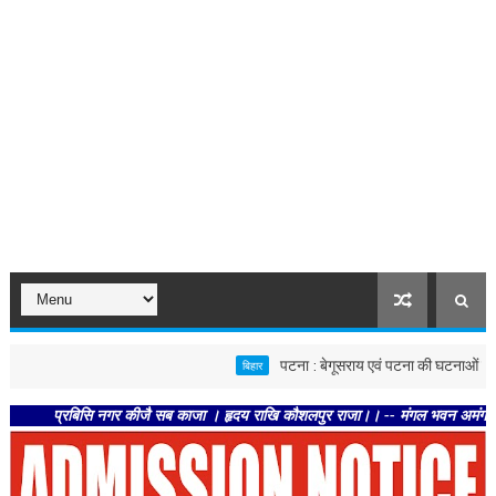
पटना : बेगूसराय एवं पटना की घटनाओं पर स्वास्थ्य वि
बिहार
प्रबिसि नगर कीजै सब काजा । हृदय राखि कौशलपुर राजा।। -- मंगल भवन अमंगल हारी। द्रवहु