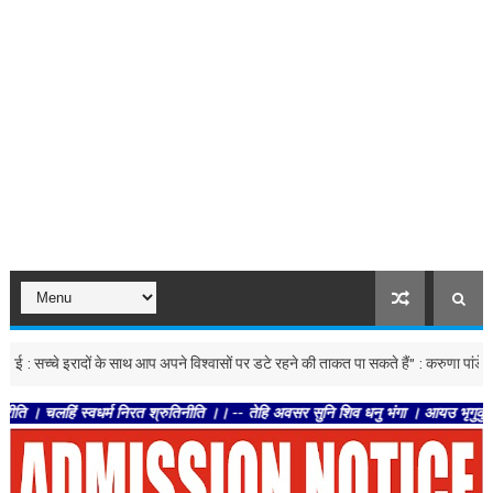
्चे इरादों के साथ आप अपने विश्वासों पर डटे रहने की ताकत पा सकते हैं” : करुणा पांडे
देश
स्वधर्म निरत श्रुतिनीति ।। -- तेहि अवसर सुनि शिव धनु भंगा । आयउ भृगुकुल कमल पतंगा।