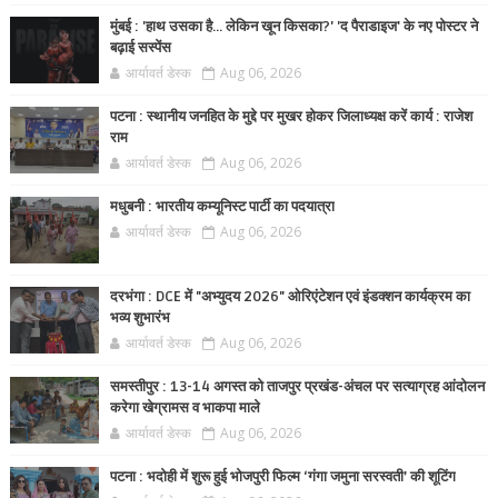
मुंबई : 'हाथ उसका है... लेकिन खून किसका?' 'द पैराडाइज' के नए पोस्टर ने
बढ़ाई सस्पेंस
आर्यावर्त डेस्क
Aug 06, 2026
पटना : स्थानीय जनहित के मुद्दे पर मुखर होकर जिलाध्यक्ष करें कार्य : राजेश
राम
आर्यावर्त डेस्क
Aug 06, 2026
मधुबनी : भारतीय कम्यूनिस्ट पार्टी का पदयात्रा
आर्यावर्त डेस्क
Aug 06, 2026
दरभंगा : DCE में "अभ्युदय 2026" ओरिएंटेशन एवं इंडक्शन कार्यक्रम का
भव्य शुभारंभ
आर्यावर्त डेस्क
Aug 06, 2026
समस्तीपुर : 13-14 अगस्त को ताजपुर प्रखंड-अंचल पर सत्याग्रह आंदोलन
करेगा खेग्रामस व भाकपा माले
आर्यावर्त डेस्क
Aug 06, 2026
पटना : भदोही में शुरू हुई भोजपुरी फिल्म ‘गंगा जमुना सरस्वती’ की शूटिंग