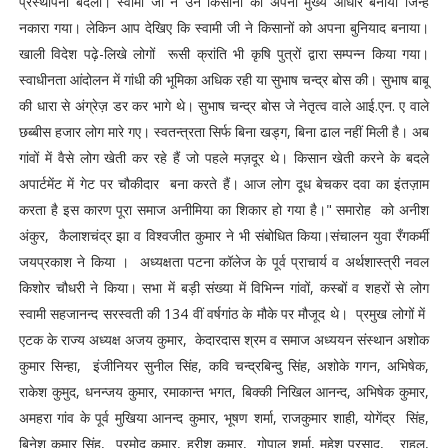
प्रस्थापना बदली। स्वामी जी ने उन किसानों को अपना मुख्य आधार बनाया जिन्हें
नकारा गया। लेकिन आप देखिए कि स्वामी जी ने किसानों को अपना बुनियाद बनाया।
खाली विदेश पढ़े-लिखे लोगों रूसी क्रांति भी कृषि पुत्रों द्वारा सम्पन्न किया गया।
स्वाधीनता आंदोलन में गांधी की भूमिका अधिक रही या सुभाष चन्द्र बोस की। सुभाष बाबू
की धारा से अंग्रेज़ डर कर भागे थे। सुभाष चन्द्र बोस जे नेतृत्व वाले आई.एन. ए वाले
छब्बीस हजार लोग मारे गए। स्वतन्त्रता सिर्फ बिना खड्ग, बिना ढाल नहीं मिली है। अब
गांवों में वैसे लोग खेती कर रहे हैं जो पहले मज़दूर थे। किसान खेती करने के बदले
अपार्टमेंट में गेट पर चौकीदार बना करते हैं। आज लोग दूध बेचकर दवा का इंतज़ाम
करता है इस कारण पूरा समाज अनीमिया का शिकार हो गया है।" समारोह को अनीश
अंकुर, कैलाशचंद्र झा व विश्वजीत कुमार ने भी संबोधित किया।संचालन युवा रँगकर्मी
जयप्रकाश ने किया । अध्यक्षता पटना कॉलेज के पूर्व प्राचार्य व अर्थशास्त्री नवल
किशोर चौधरी ने किया। सभा में बड़ी संख्या में विभिन्न गांवों, कस्बों व शहरों से लोग
स्वामी सहजानन्द सरस्वती की 134 वीं वर्षगांठ के मौके पर मौजूद थे। प्रमुख लोगों में
एटक के राज्य अध्यक्ष अजय कुमार, केदारदास श्रम व समाज अध्ययन संस्थान अशोक
कुमार सिन्हा, इंजीनियर सुनील सिंह, कवि चन्द्रबिन्दु सिंह, अशोके गगन, अभिषेक,
राकेश कुमुद, धनन्जय कुमार, रमाकान्त भगत, बिक्की निखिल आनन्द, अभिषेक कुमार,
अमहरा गांव के पूर्व मुखिया आनन्द कुमार, भूषण शर्मा, राजकुमार शाही, योगेंद्र सिंह,
बिनेश कुमार सिंह, प्रमोद कुमार, हरीश कुमार, गोपाल शर्मा, महेश प्रसाद, राहुल,