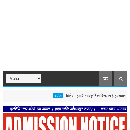
विशेष : हमारी सांस्कृतिक विरासत है हस्तकला
आलेख
बिहार
बिसि नगर कीजै सब काजा । हृदय राखि कौशलपुर राजा।। -- मंगल भवन अमंगल हारी। द्रवहु सु