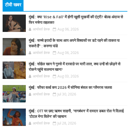
टीवी खबर
मुंबई : क्या ‘Rise & Fall’ में होगी खुशी मुखर्जी की एंट्री? बोल्ड अंदाज से
फिर मचेगा तहलका!
आर्यावर्त डेस्क
Aug 06, 2026
मुंबई : सच्चे इरादों के साथ आप अपने विश्वासों पर डटे रहने की ताकत पा
सकते हैं” : करुणा पांडे
आर्यावर्त डेस्क
Aug 06, 2026
मुंबई : सोहेल खान ने गुस्से में दरवाज़े पर मारी लात, क्या उन्हें शो छोड़ने से
रोकने पहुंचे सलमान खान?
आर्यावर्त डेस्क
Aug 03, 2026
मुंबई : फीफा वर्ल्ड कप 2026 में सोनिया बंसल का ग्लैमरस जलवा
आर्यावर्त डेस्क
Jul 30, 2026
मुंबई : OTT पर छाए ऋषभ साहनी, 'नागबंधन' में दमदार डबल रोल ने दिलाई
'टोटल मेगा विलेन' की पहचान
आर्यावर्त डेस्क
Jul 28, 2026