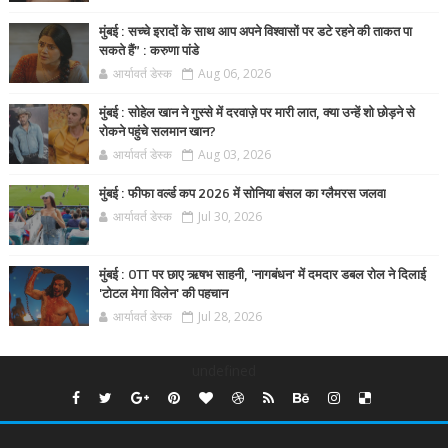
मुंबई : सच्चे इरादों के साथ आप अपने विश्वासों पर डटे रहने की ताकत पा
सकते हैं” : करुणा पांडे
आर्यावर्त डेस्क
Aug 06, 2026
मुंबई : सोहेल खान ने गुस्से में दरवाज़े पर मारी लात, क्या उन्हें शो छोड़ने से
रोकने पहुंचे सलमान खान?
आर्यावर्त डेस्क
Aug 03, 2026
मुंबई : फीफा वर्ल्ड कप 2026 में सोनिया बंसल का ग्लैमरस जलवा
आर्यावर्त डेस्क
Jul 30, 2026
मुंबई : OTT पर छाए ऋषभ साहनी, 'नागबंधन' में दमदार डबल रोल ने दिलाई
'टोटल मेगा विलेन' की पहचान
आर्यावर्त डेस्क
Jul 28, 2026
undefined