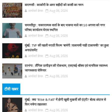
वाराणसी : काकोरी के अमर शहीदों को काशी का नमन
आर्यावर्त डेस्क
Aug 08, 2026
समस्तीपुर : सकारात्मक वार्ता के बाद भाकपा माले का 10 अगस्त को नगर
परिषद कार्यालय घेराव स्थगित
आर्यावर्त डेस्क
Aug 08, 2026
मुंबई : TVF की पहली मराठी फिल्म 'बायंगी :पाळायची नाही टाळायची!' का हुआ
अनाउंसमेंट
आर्यावर्त डेस्क
Aug 08, 2026
दरभंगा : लैंगिक उत्पीड़न की रोकथाम, एसएचई-बॉक्स एवं मानसिक स्वास्थ्य
जागरूकता सेमिनार
आर्यावर्त डेस्क
Aug 08, 2026
टीवी खबर
मुंबई : क्या ‘Rise & Fall’ में होगी खुशी मुखर्जी की एंट्री? बोल्ड अंदाज से
फिर मचेगा तहलका!
आर्यावर्त डेस्क
Aug 06, 2026