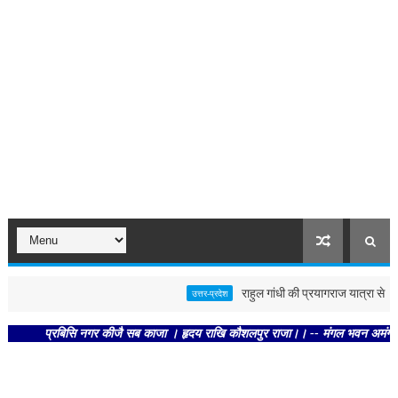
राहुल गांधी की प्रयागराज यात्रा से पहले पो
उत्तर-प्रदेश
प्रबिसि नगर कीजै सब काजा । हृदय राखि कौशलपुर राजा।। -- मंगल भवन अमंगल हारी। द्रव