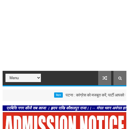
पटना : कांग्रेस को मजबूत करें, पार्टी आपको मजबूत करेगी
बिहार
सि नगर कीजै सब काजा । हृदय राखि कौशलपुर राजा।। -- मंगल भवन अमंगल हारी। द्रवहु सुदस