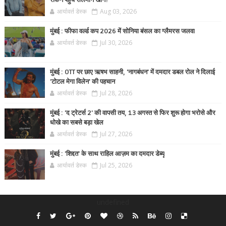
रोकने पहुंचे सलमान खान?
आर्यावर्त डेस्क
Aug 03, 2026
मुंबई : फीफा वर्ल्ड कप 2026 में सोनिया बंसल का ग्लैमरस जलवा
आर्यावर्त डेस्क
Jul 30, 2026
मुंबई : OTT पर छाए ऋषभ साहनी, 'नागबंधन' में दमदार डबल रोल ने दिलाई
'टोटल मेगा विलेन' की पहचान
आर्यावर्त डेस्क
Jul 28, 2026
मुंबई : 'द ट्रेटर्स 2' की वापसी तय, 13 अगस्त से फिर शुरू होगा भरोसे और
धोखे का सबसे बड़ा खेल
आर्यावर्त डेस्क
Jul 27, 2026
मुंबई : 'शिद्दत' के साथ राहिल आज़म का दमदार डेब्यू
आर्यावर्त डेस्क
Jul 25, 2026
undefined