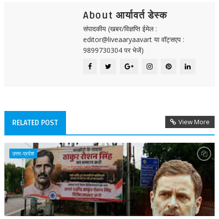
About आर्यावर्त डेस्क
संपादकीय (खबर/विज्ञप्ति ईमेल :
editor@liveaaryaavart या वॉट्सएप :
9899730304 पर भेजें)
View More
RELATED POST
उत्तर-प्रदेश