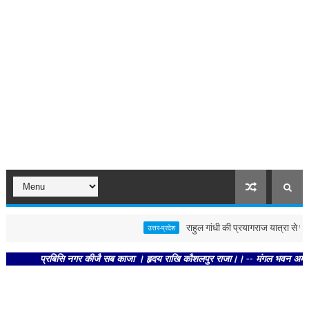
राहुल गांधी की प्रयागराज यात्रा से पहले प
उत्तर-प्रदेश
प्रबिसि नगर कीजै सब काजा । हृदय राखि कौशलपुर राजा।। -- मंगल भवन अमंगल हारी। द्