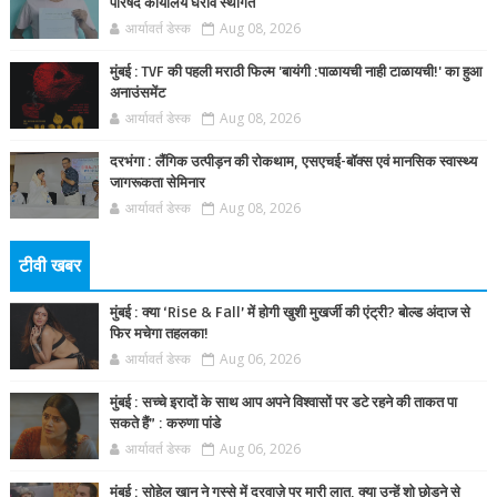
परिषद कार्यालय घेराव स्थगित
आर्यावर्त डेस्क
Aug 08, 2026
मुंबई : TVF की पहली मराठी फिल्म 'बायंगी :पाळायची नाही टाळायची!' का हुआ
अनाउंसमेंट
आर्यावर्त डेस्क
Aug 08, 2026
दरभंगा : लैंगिक उत्पीड़न की रोकथाम, एसएचई-बॉक्स एवं मानसिक स्वास्थ्य
जागरूकता सेमिनार
आर्यावर्त डेस्क
Aug 08, 2026
टीवी खबर
मुंबई : क्या ‘Rise & Fall’ में होगी खुशी मुखर्जी की एंट्री? बोल्ड अंदाज से
फिर मचेगा तहलका!
आर्यावर्त डेस्क
Aug 06, 2026
मुंबई : सच्चे इरादों के साथ आप अपने विश्वासों पर डटे रहने की ताकत पा
सकते हैं” : करुणा पांडे
आर्यावर्त डेस्क
Aug 06, 2026
मुंबई : सोहेल खान ने गुस्से में दरवाज़े पर मारी लात, क्या उन्हें शो छोड़ने से