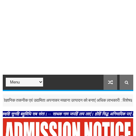
निक तकनीक एवं उद्यमिता अपनाकर मखाना उत्पादन को बनाएं अधिक लाभकारी : विशेषज्ञ
मनोर
बहुविधि सब संता। -- साधक नाम जपहिं लय लाएं। होहिं सिद्ध अनिमादिक पाएं।। -- अतिथि प