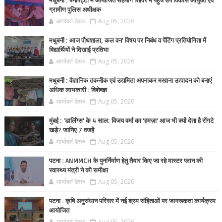
मधुबनी : बेनीपट्टी में आयोजित सहयोग शिविर में पहुंचे उप विकास आयुक्त एवं
ग्रामीण पुलिस अधीक्षक
आर्यावर्त डेस्क
Aug 05, 2026
मधुबनी : आज पौधशाला, कल वन' विषय पर निबंध व पेंटिंग प्रतियोगिता में
विद्यार्थियों ने दिखाई प्रतिभा
आर्यावर्त डेस्क
Aug 05, 2026
मधुबनी : वैज्ञानिक तकनीक एवं उद्यमिता अपनाकर मखाना उत्पादन को बनाएं
अधिक लाभकारी : विशेषज्ञ
आर्यावर्त डेस्क
Aug 05, 2026
मुंबई : 'डार्लिंग्स' के 4 साल: विजय वर्मा का 'हमज़ा' आज भी क्यों देता है रोंगटे
खड़े? जानिए 7 वजहें
आर्यावर्त डेस्क
Aug 05, 2026
पटना : ANMMCH के पुनर्निर्माण हेतु तैयार किए जा रहे मास्टर प्लान की
स्वास्थ्य मंत्री ने की समीक्षा
आर्यावर्त डेस्क
Aug 05, 2026
पटना : कृषि अनुसंधान परिसर में नई श्रम संहिताओं पर जागरूकता कार्यक्रम
आयोजित
आर्यावर्त डेस्क
Aug 05, 2026